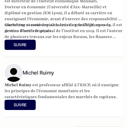
est directeur de l'
Institut économique Molinari
.
Docteur en économie (Université d’Aix-Marseille) et
diplômé en gestion (EM Lyon), il a débuté sa carrière en
enseignant l’économie, avant d’exercer des responsabilités
marketing et commerciales dans de grands groupes de
Chercheur associé depuis la création de l’IEM, en 2003, il est
gestion d’actifs français.
devenu Directeur général de l’institut en 2019. Il est l’auteur
de plusieurs travaux sur les enjeux fiscaux, les finances
publiques, la protection sociale ou la contribution des
SUIVRE
entreprises et membre de la Société du Mont Pèlerin.
Michel Ruimy
Michel Ruimy
est professeur affilié à l’ESCP, où il enseigne
les principes de l’économie monétaire et les
caractéristiques fondamentales des marchés de capitaux.
SUIVRE