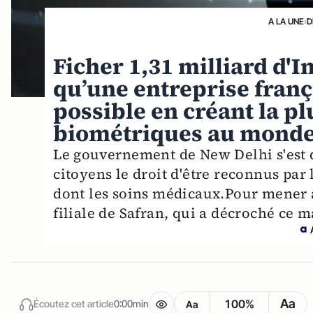
A LA UNE
›
D
Ficher 1,31 milliard d'I
qu’une entreprise franç
possible en créant la p
biométriques au mond
Le gouvernement de New Delhi s'est d
citoyens le droit d'être reconnus par
dont les soins médicaux.Pour mener à 
filiale de Safran, qui a décroché ce 
Aa
100%
Écoutez cet article
0:00min
Aa