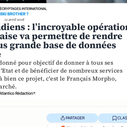
ÉCRYPTAGES
›
INTERNATIONAL
BIG BROTHER ?
12 avril 2016
ndiens : l’incroyable opératio
aise va permettre de rendre
lus grande base de données
e
onné pour objectif de donner à tous ses
 l'Etat et de bénéficier de nombreux services
bien ce projet, c'est le Français Morpho,
marché.
Atlantico Rédaction
PARTAGER
CLAS