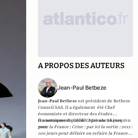
A PROPOS DES AUTEURS
Jean-Paul Betbeze
Jean-Paul Betbeze
est président de Betbeze
Conseil SAS. Il a également été Chef
économiste et directeur des études
économiques de Crédit Agricole SA jusqu'en
Il a notamment publié
Crise une chance
2012.
pour la France
;
Crise : par ici la sortie
;
2012 :
100 jours pour défaire ou refaire la France
,