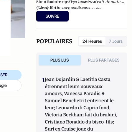
et en mars 2013
Son site internet est le suivant
Si ça nous arrivait demain...
(Plon). En
:
www.betbezeconseil.com
2016, il publie
La Guerre des
et en 2017 "La
Mondialisations
, aux éditions
Economica
SUIVRE
France, ce malade imaginaire" chez le même
éditeur.
POPULAIRES
24 Heures
7 Jours
PLUS LUS
PLUS PARTAGES
SER
1
Jean Dujardin & Laetitia Casta
ogle
étrennent leurs nouveaux
amours, Vanessa Paradis &
Samuel Benchetrit enterrent le
leur; Leonardo di Caprio fond,
Victoria Beckham fait du brukini,
Cristiano Ronaldo du bisco-fils;
Suri ex Cruise joue du