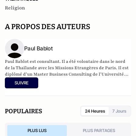
Religion
A PROPOS DES AUTEURS
Paul Bablot
Paul Bablot est consultant. Il a été volontaire dans le nord
de la Thaïlande avec les Missions Etrangères de Paris. Il est
diplômé d’un Master Business Consulting de l’Université
Paris Dauphine. Paul Bablot a publié "Du Mékong à la place
SUIVRE
Saint-Pierre, 20.000 km à la rencontre des Chrétiens" (ed.
Première partie).
POPULAIRES
24 Heures
7 Jours
PLUS LUS
PLUS PARTAGES