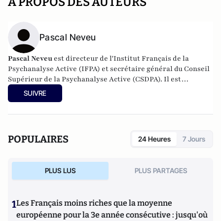
A PROPOS DES AUTEURS
Pascal Neveu
Pascal Neveu
est directeur de l'Institut Français de la
Psychanalyse Active (IFPA) et secrétaire général du
Conseil
Supérieur de la Psychanalyse Active
(CSDPA). Il est
responsable national de la cellule de soutien psychologique
SUIVRE
au sein de l’
Œuvre des Pupilles Orphelins des Sapeurs-
Pompiers de France
(ODP).
POPULAIRES
24 Heures
7 Jours
PLUS LUS
PLUS PARTAGES
1
Les Français moins riches que la moyenne
européenne pour la 3e année consécutive : jusqu'où