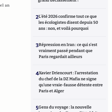
grand déclassement ?
el an
2
L’été 2026 confirme tout ce que
les écologistes disent depuis 50
ans : non, et voilà pourquoi
3
Répression en Iran : ce qui s'est
vraiment passé pendant que
Paris regardait ailleurs
4
Xavier Driencourt : l’arrestation
du chef de la DZ Mafia ne signe
qu’une vraie-fausse détente entre
Paris et Alger
5
Gens du voyage : la nouvelle