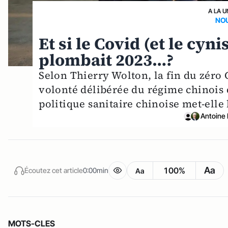
A LA U
NO
Et si le Covid (et le cyn
plombait 2023…?
Selon Thierry Wolton, la fin du zéro 
volonté délibérée du régime chinois d
politique sanitaire chinoise met-elle
Antoine 
Aa
100%
Écoutez cet article
0:00min
Aa
MOTS-CLES