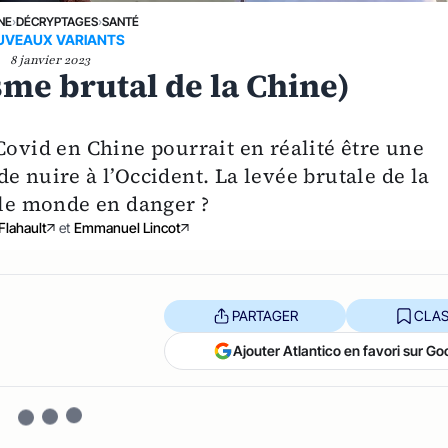
NE
›
DÉCRYPTAGES
›
SANTÉ
UVEAUX VARIANTS
8 janvier 2023
isme brutal de la Chine)
Covid en Chine pourrait en réalité être une
e nuire à l’Occident. La levée brutale de la
 le monde en danger ?
Flahault
et
Emmanuel Lincot
PARTAGER
CLAS
Ajouter Atlantico en favori sur Go