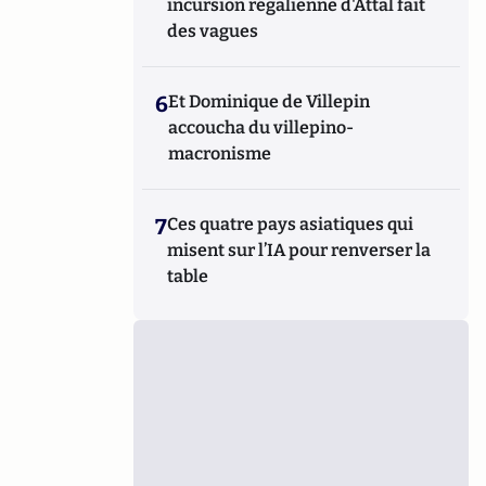
incursion régalienne d'Attal fait
des vagues
6
Et Dominique de Villepin
accoucha du villepino-
macronisme
7
Ces quatre pays asiatiques qui
misent sur l’IA pour renverser la
table