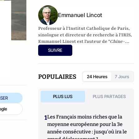
Emmanuel Lincot
Professeur à l'Institut Catholique de Paris,
sinologue et directeur de recherche à l'IRIS,
Emmanuel Lincot est l'auteur de "
Chine-
Inde. La guerre des mondes
" aux éditions Le
SUIVRE
Cerf (à paraître le 27 février).
POPULAIRES
24 Heures
7 Jours
PLUS LUS
PLUS PARTAGES
SER
ogle
1
Les Français moins riches que la
moyenne européenne pour la 3e
année consécutive : jusqu'où ira le