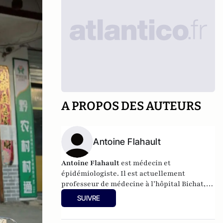
A PROPOS DES AUTEURS
Antoine Flahault
Antoine Flahault
est médecin et
épidémiologiste. Il est actuellement
professeur de médecine à l’hôpital Bichat,
Université Paris Cité, Inserm UMR 1137.
SUIVRE