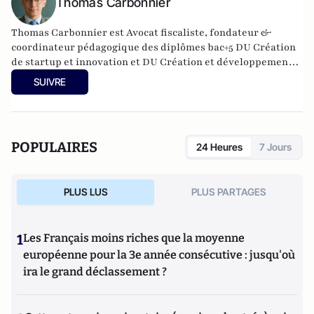
Thomas Carbonnier
Thomas Carbonnier est Avocat fiscaliste, fondateur &
coordinateur pédagogique des diplômes bac+5 DU Création
de startup et innovation et DU Création et développement
de structures en santé à l'Université Paris Cité. Il est
SUIVRE
également Président de l'UNPI 95, une association de
propriétaires qui intervient dans le Val d'Oise.
POPULAIRES
24 Heures
7 Jours
PLUS LUS
PLUS PARTAGES
1
Les Français moins riches que la moyenne
européenne pour la 3e année consécutive : jusqu'où
ira le grand déclassement ?