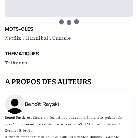
MOTS-CLES
Netflix ,
Hannibal ,
Tunisie
THEMATIQUES
Tribunes
A PROPOS DES AUTEURS
Benoît Rayski
Benoît Rayski
est historien, écrivain et journaliste. Il vient de publier
Le
avec
gauchisme, maladie sénile du communisme
Atlantico Editions et
Eyrolles E-books.
Il est également l'auteur de
Là où vont les cigognes
(Ramsay),
L'affiche