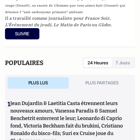
rouge
(Denoël), ou encore de
L'homme que vous aimez haïr
(Grasset)
qui
dénonce l' "anti-sarkozysme primaire" ambiant.
Il a travaillé comme journaliste pour
France Soir
,
L'Événement du jeudi
,
Le Matin de Paris
ou
Globe
.
SUIVRE
POPULAIRES
24 Heures
7 Jours
PLUS LUS
PLUS PARTAGES
1
Jean Dujardin & Laetitia Casta étrennent leurs
nouveaux amours, Vanessa Paradis & Samuel
Benchetrit enterrent le leur; Leonardo di Caprio
fond, Victoria Beckham fait du brukini, Cristiano
Ronaldo du bisco-fils; Suri ex Cruise joue du