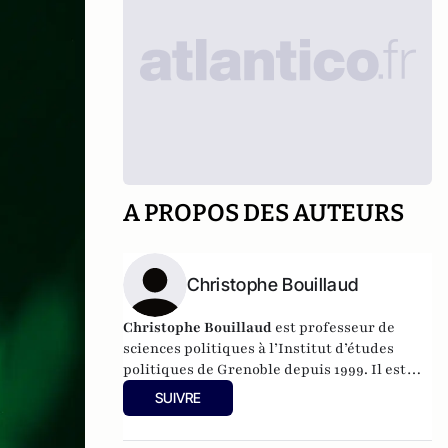
A PROPOS DES AUTEURS
Christophe Bouillaud
Christophe Bouillaud
est professeur de
sciences politiques à l’Institut d’études
politiques de Grenoble depuis 1999. Il est
spécialiste à la fois de la vie politique
SUIVRE
italienne, et de la vie politique européenne,
en particulier sous l’angle des partis.