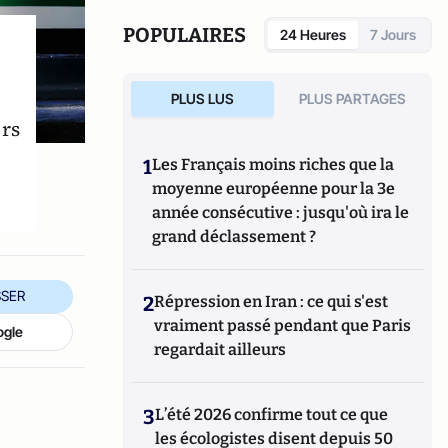
POPULAIRES
24 Heures
7 Jours
PLUS LUS
PLUS PARTAGES
rs
1
Les Français moins riches que la
moyenne européenne pour la 3e
année consécutive : jusqu'où ira le
grand déclassement ?
SER
2
Répression en Iran : ce qui s'est
vraiment passé pendant que Paris
ogle
regardait ailleurs
3
L’été 2026 confirme tout ce que
les écologistes disent depuis 50