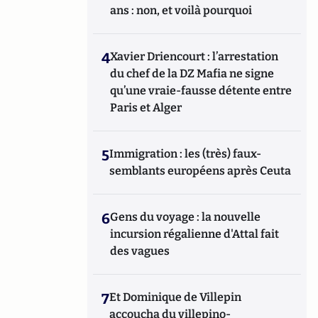
ans : non, et voilà pourquoi
4
Xavier Driencourt : l’arrestation
du chef de la DZ Mafia ne signe
qu’une vraie-fausse détente entre
Paris et Alger
5
Immigration : les (très) faux-
semblants européens après Ceuta
6
Gens du voyage : la nouvelle
incursion régalienne d'Attal fait
des vagues
7
Et Dominique de Villepin
accoucha du villepino-