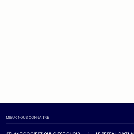
MIEUX NOUS CONNAITRE
ATLANTICO C'EST QUI, C'EST QUOI ?
/
LE RESEAU D'ATL