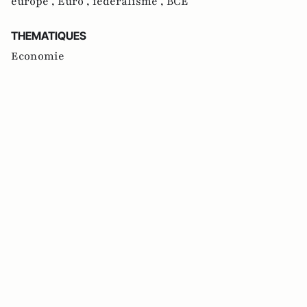
europe ,
Euro ,
fédéralisme ,
BCE
THEMATIQUES
Economie