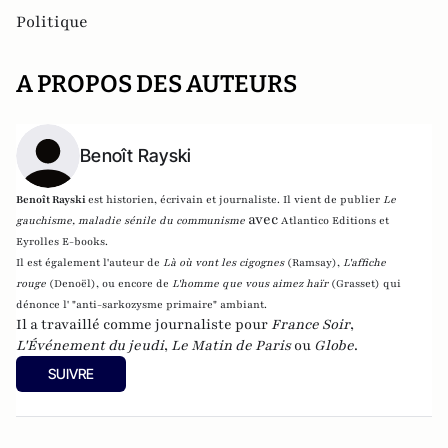
Politique
A PROPOS DES AUTEURS
Benoît Rayski
Benoît Rayski
est historien, écrivain et journaliste. Il vient de publier
Le
avec
gauchisme, maladie sénile du communisme
Atlantico Editions et
Eyrolles E-books.
Il est également l'auteur de
Là où vont les cigognes
(Ramsay),
L'affiche
rouge
(Denoël), ou encore de
L'homme que vous aimez haïr
(Grasset)
qui
dénonce l' "anti-sarkozysme primaire" ambiant.
Il a travaillé comme journaliste pour
France Soir
,
L'Événement du jeudi
,
Le Matin de Paris
ou
Globe
.
SUIVRE