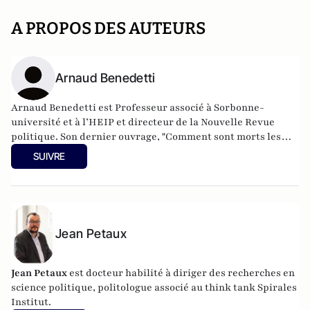
A PROPOS DES AUTEURS
Arnaud Benedetti
Arnaud Benedetti est Professeur associé à Sorbonne-
université et à l’HEIP et directeur de la Nouvelle Revue
politique.
Son dernier ouvrage
, "Comment sont morts les
politiques ? Le grand malaise du pouvoir", est publié aux
SUIVRE
éditions du Cerf (4 Novembre 2021).
Jean Petaux
Jean Petaux
est docteur habilité à diriger des recherches en
science politique, politologue associé au think tank Spirales
Institut.