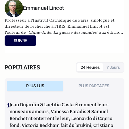
Emmanuel Lincot
Professeur à l'Institut Catholique de Paris, sinologue et
directeur de recherche à l'IRIS, Emmanuel Lincot est
l'auteur de "
Chine-Inde. La guerre des mondes
" aux éditions
Le Cerf (à paraître le 27 février).
SUIVRE
POPULAIRES
24 Heures
7 Jours
PLUS LUS
PLUS PARTAGES
1
Jean Dujardin & Laetitia Casta étrennent leurs
nouveaux amours, Vanessa Paradis & Samuel
Benchetrit enterrent le leur; Leonardo di Caprio
fond, Victoria Beckham fait du brukini, Cristiano