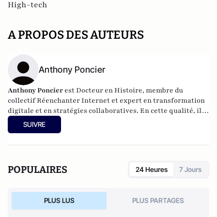
High-tech
A PROPOS DES AUTEURS
Anthony Poncier
Anthony Poncier
est Docteur en Histoire, membre du
collectif Réenchanter Internet et expert en transformation
digitale et en stratégies collaboratives. En cette qualité, il
accompagne les entreprises dans la conception de leurs
SUIVRE
stratégies médias sociaux, ainsi que dans la création de
leurs réseaux internes.
POPULAIRES
24 Heures
7 Jours
PLUS LUS
PLUS PARTAGES