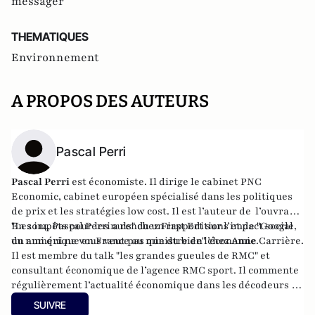
messager
THEMATIQUES
Environnement
A PROPOS DES AUTEURS
Pascal Perri
Pascal Perri
est économiste. Il dirige le cabinet PNC
Economic, cabinet européen spécialisé dans les politiques
de prix et les stratégies low cost. Il est l’auteur de l’ouvrage
"Les impôts pour les nuls
En 2014, Pascal Perri a rendu un
" chez First Editions et de
rapport
sur l’impact social
"Google,
un ami qui ne vous veut pas que du bien"
du numérique en France au ministre de l’économie.
chez Anne Carrière.
Il est membre du talk "les grandes gueules de RMC" et
consultant économique de l’agence RMC sport. Il commente
régulièrement l’actualité économique dans les décodeurs de
l’éco sur BFM Business.
SUIVRE