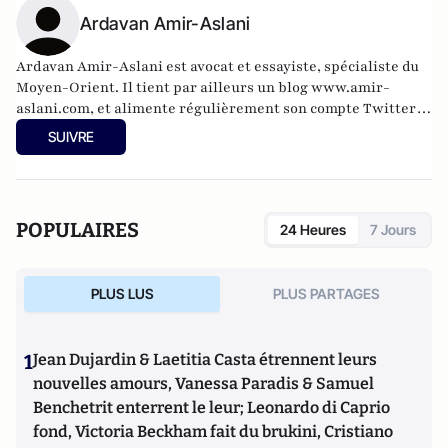
Ardavan Amir-Aslani
Ardavan Amir-Aslani est avocat et essayiste, spécialiste du
Moyen-Orient. Il tient par ailleurs un blog
www.amir-
aslani.com
, et alimente régulièrement son compte Twitter:
@a_amir_aslani.
SUIVRE
POPULAIRES
24 Heures
7 Jours
PLUS LUS
PLUS PARTAGES
1
Jean Dujardin & Laetitia Casta étrennent leurs
nouvelles amours, Vanessa Paradis & Samuel
Benchetrit enterrent le leur; Leonardo di Caprio
fond, Victoria Beckham fait du brukini, Cristiano