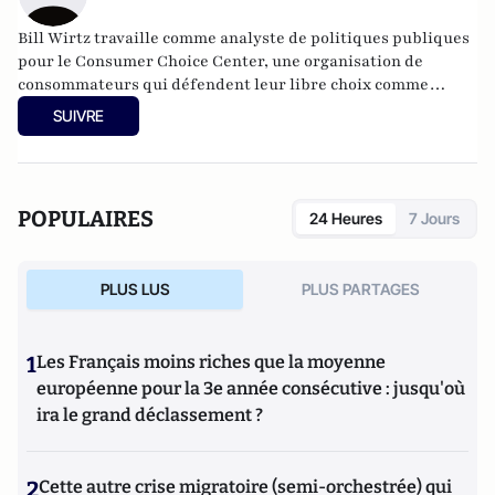
Bill Wirtz travaille comme analyste de politiques publiques
pour le Consumer Choice Center, une organisation de
consommateurs qui défendent leur libre choix comme
consommateurs responsables.
SUIVRE
POPULAIRES
24 Heures
7 Jours
PLUS LUS
PLUS PARTAGES
1
Les Français moins riches que la moyenne
européenne pour la 3e année consécutive : jusqu'où
ira le grand déclassement ?
2
Cette autre crise migratoire (semi-orchestrée) qui