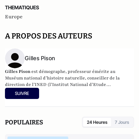
THEMATIQUES
Europe
A PROPOS DES AUTEURS
Gilles Pison
Gilles Pison
est démographe, professeur émérite au
Muséum national d’histoire naturelle, conseiller de la
direction de l’INED (l’Institut National d’Etude
Démographique). Gilles Pison a publié « Atlas de la
SUIVRE
population mondiale » aux éditions Autrement.
POPULAIRES
24 Heures
7 Jours