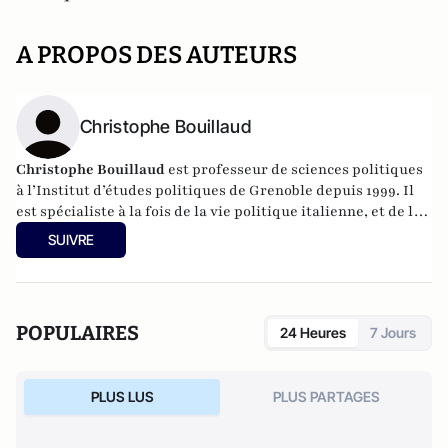
A PROPOS DES AUTEURS
Christophe Bouillaud
Christophe Bouillaud
est professeur de sciences politiques
à l’Institut d’études politiques de Grenoble depuis 1999. Il
est spécialiste à la fois de la vie politique italienne, et de la
vie politique européenne, en particulier sous l’angle des
SUIVRE
partis.
POPULAIRES
24 Heures
7 Jours
PLUS LUS
PLUS PARTAGES