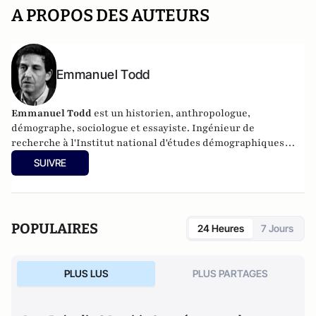
A PROPOS DES AUTEURS
Emmanuel Todd
Emmanuel Todd
est un historien, anthropologue,
démographe, sociologue et essayiste. Ingénieur de
recherche à l'Institut national d'études démographiques
(INED), il développe l'idée que les systèmes familiaux
SUIVRE
jouent un rôle déterminant dans l'histoire et la constitution
des idéologies religieuses et politiques.
POPULAIRES
24 Heures
7 Jours
PLUS LUS
PLUS PARTAGES