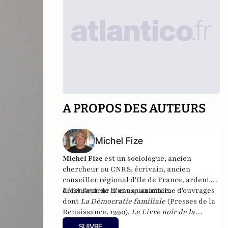
A PROPOS DES AUTEURS
Michel Fize
Michel Fize
est un sociologue, ancien
chercheur au CNRS, écrivain, ancien
conseiller régional d'Ile de France, ardent
défenseur de la cause animale.
Il est l'auteur d'une quarantaine d'ouvrages
dont
La Démocratie familiale
(Presses de la
Renaissance, 1990),
Le Livre noir de la
jeunesse
(Presses de la Renaissance,
SUIVRE