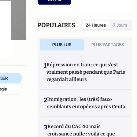
2007),
L'Individualisme
démocratique
(L'Oeuvre, 2010),
Jeunesses à
l'abandon
(Mimésis, 2016),
La Crise morale
de la France et des Français
(Mimésis, 2017).
POPULAIRES
24 Heures
7 Jours
Son dernier livre :
De l'abîme à
l'espoir
(Mimésis, 2021)
PLUS LUS
PLUS PARTAGES
1
Répression en Iran : ce qui s'est
vraiment passé pendant que Paris
SER
regardait ailleurs
ogle
2
Immigration : les (très) faux-
semblants européens après Ceuta
3
Record du CAC 40 mais
croissance nulle : voilà ce que