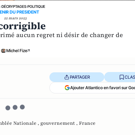
E
›
DÉCRYPTAGES
›
POLITIQUE
VENIR DU PRESIDENT
22 mars 2023
corrigible
primé aucun regret ni désir de changer de
Michel Fize
PARTAGER
CLAS
Ajouter Atlantico en favori sur Go
blée Nationale ,
gouvernement ,
France