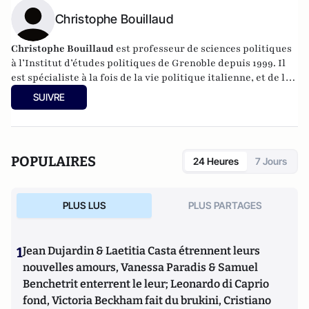
Christophe Bouillaud
Christophe Bouillaud
est professeur de sciences politiques
à l’Institut d’études politiques de Grenoble depuis 1999. Il
est spécialiste à la fois de la vie politique italienne, et de la
vie politique européenne, en particulier sous l’angle des
SUIVRE
partis.
POPULAIRES
24 Heures
7 Jours
PLUS LUS
PLUS PARTAGES
1
Jean Dujardin & Laetitia Casta étrennent leurs
nouvelles amours, Vanessa Paradis & Samuel
Benchetrit enterrent le leur; Leonardo di Caprio
fond, Victoria Beckham fait du brukini, Cristiano