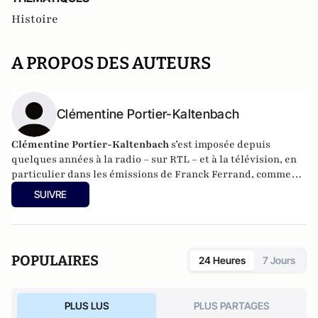
Histoire
A PROPOS DES AUTEURS
Clémentine Portier-Kaltenbach
Clémentine Portier-Kaltenbach
s’est imposée depuis
quelques années à la radio – sur RTL – et à la télévision, en
particulier dans les émissions de Franck Ferrand, comme
une historienne journaliste dont la vivacité égale l’humour.
SUIVRE
Elle est aussi l’auteur de plusieurs livres à succès dont les
Grands Zhéros de l’Histoire de France
, 40 000 exemplaires
chez Lattès + poche paru en avril 2010.
POPULAIRES
24 Heures
7 Jours
PLUS LUS
PLUS PARTAGES