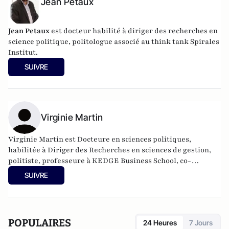
Jean Petaux
Jean Petaux
est docteur habilité à diriger des recherches en
science politique, politologue associé au think tank Spirales
Institut.
SUIVRE
Virginie Martin
Virginie Martin est Docteure en sciences politiques,
habilitée à Diriger des Recherches en sciences de gestion,
politiste, professeure à KEDGE Business School, co-
responsable du comité scientifique de la Revue Politique et
SUIVRE
Parlementaire.
POPULAIRES
24 Heures
7 Jours