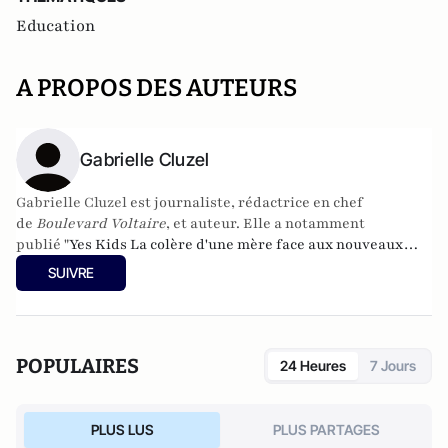
Education
A PROPOS DES AUTEURS
Gabrielle Cluzel
Gabrielle Cluzel
est journaliste, rédactrice en chef
de
Boulevard Voltaire
, et auteur. Elle a notamment
publié "
Yes Kids La colère d'une mère face aux nouveaux
diktats de la famille" aux éditions Fayard et "Adieu Simone,
SUIVRE
les dernière heures du féminisme" aux éditions Le
Centurion.
POPULAIRES
24 Heures
7 Jours
PLUS LUS
PLUS PARTAGES