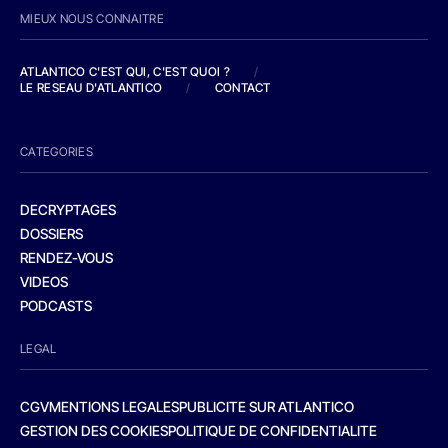
MIEUX NOUS CONNAITRE
ATLANTICO C'EST QUI, C'EST QUOI ?
/
LE RESEAU D'ATLANTICO
/
CONTACT
CATEGORIES
DECRYPTAGES
DOSSIERS
RENDEZ-VOUS
VIDEOS
PODCASTS
LEGAL
CGV
MENTIONS LEGALES
PUBLICITE SUR ATLANTICO
GESTION DES COOKIES
POLITIQUE DE CONFIDENTIALITE