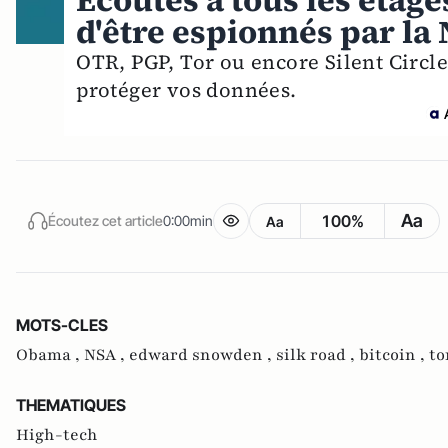
Ecoutes à tous les étage
d'être espionnés par la 
OTR, PGP, Tor ou encore Silent Circle
protéger vos données.
Aa
100%
Écoutez cet article
0:00min
Aa
MOTS-CLES
Obama ,
NSA ,
edward snowden ,
silk road ,
bitcoin ,
to
THEMATIQUES
High-tech