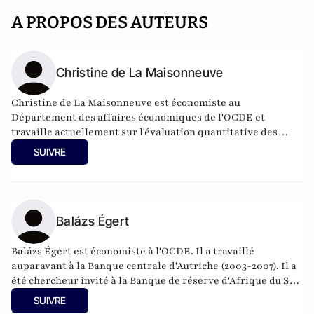
A PROPOS DES AUTEURS
Christine de La Maisonneuve
Christine de La Maisonneuve est économiste au
Département des affaires économiques de l'OCDE et
travaille actuellement sur l'évaluation quantitative des
réformes structurelles au sein de la Division de l'analyse
SUIVRE
macroéconomique. Elle a beaucoup travaillé sur le capital
humain, la santé et les soins de longue durée, les questions
de vieillissement et les scénarios de croissance à long
terme. Elle a également contribué à de nombreuses
enquêtes économiques sur les membres de l'OCDE et les
Balázs Égert
économies émergentes.
Balázs Égert est économiste à l'OCDE. Il a travaillé
auparavant à la Banque centrale d'Autriche (2003-2007). Il a
été chercheur invité à la Banque de réserve d'Afrique du Sud
(2007), à Bruegel (2006), au CESifo (2006), à la Banque
SUIVRE
nationale tchèque (2006), à la Banque centrale de Hongrie