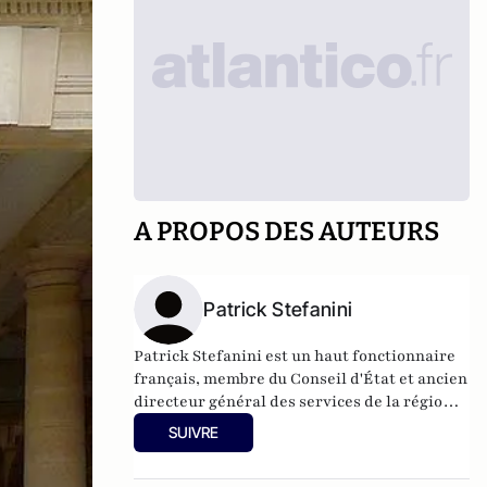
A PROPOS DES AUTEURS
Patrick Stefanini
Patrick Stefanini est un haut fonctionnaire
français, membre du Conseil d'État et ancien
directeur général des services de la région
Île-de-France. Sa carrière se situe entre
SUIVRE
l'administration et la politique. Diplômé de
l'ENA en 1979, il soutient Chirac avant de