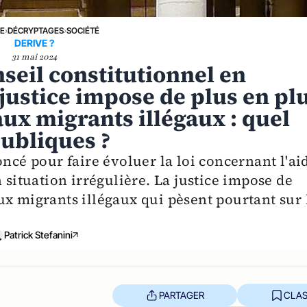
NE
›
DÉCRYPTAGES
›
SOCIÉTÉ
DERIVE ?
31 mai 2024
nseil constitutionnel en
 justice impose de plus en pl
ux migrants illégaux : quel
publiques ?
oncé pour faire évoluer la loi concernant l'ai
 situation irrégulière. La justice impose de
ux migrants illégaux qui pèsent pourtant sur 
Patrick Stefanini
PARTAGER
CLAS