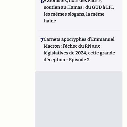
6
« Sionistes, hors des Facs »,
soutien au Hamas : du GUD à LFI,
les mêmes slogans, la même
haine
7
Carnets apocryphes d’Emmanuel
Macron : l’échec du RN aux
législatives de 2024, cette grande
déception - Episode 2