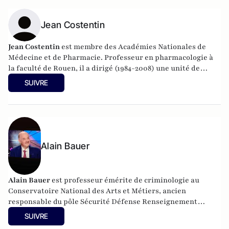
Jean Costentin
Jean Costentin
est membre des
Académies Nationales de
Médecine
et de Pharmacie. Professeur en pharmacologie à
la faculté de Rouen, il a dirigé (1984-2008) une unité de
recherche de neuropsychopharmacologie associée au CNRS.
SUIVRE
Président du Centre National de prévention, d'études et de
recherches en toxicomanie, il a publié en 2006
Halte au
cannabis !
, destiné au grand public.
Alain Bauer
Alain Bauer
est professeur émérite de criminologie au
Conservatoire National des Arts et Métiers, ancien
responsable du pôle Sécurité Défense Renseignement
Criminologie Cybermenaces et Crises (PSDR3C).
SUIVRE