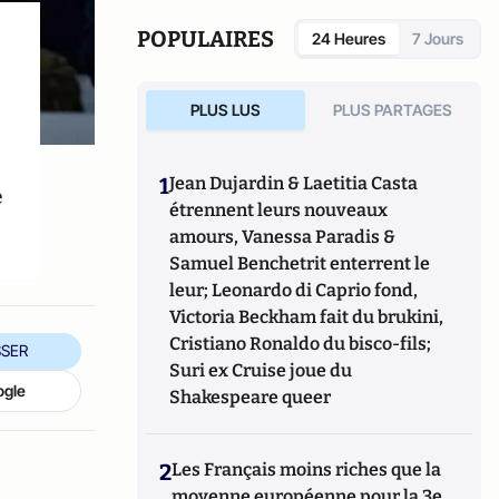
POPULAIRES
24 Heures
7 Jours
PLUS LUS
PLUS PARTAGES
1
Jean Dujardin & Laetitia Casta
e
étrennent leurs nouveaux
amours, Vanessa Paradis &
Samuel Benchetrit enterrent le
leur; Leonardo di Caprio fond,
Victoria Beckham fait du brukini,
Cristiano Ronaldo du bisco-fils;
SER
Suri ex Cruise joue du
ogle
Shakespeare queer
2
Les Français moins riches que la
moyenne européenne pour la 3e