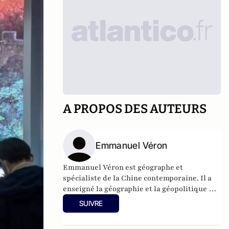
A PROPOS DES AUTEURS
Emmanuel Véron
Emmanuel Véron est géographe et
spécialiste de la Chine contemporaine. Il a
enseigné la géographie et la géopolitique de
la Chine à l’INALCO de 2014 à 2018. Il est
SUIVRE
enseignant-chercheur associé à l'Ecole
navale.