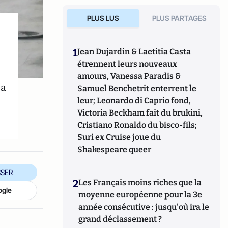
PLUS LUS
PLUS PARTAGES
1
Jean Dujardin & Laetitia Casta
étrennent leurs nouveaux
amours, Vanessa Paradis &
La
Samuel Benchetrit enterrent le
leur; Leonardo di Caprio fond,
Victoria Beckham fait du brukini,
Cristiano Ronaldo du bisco-fils;
Suri ex Cruise joue du
Shakespeare queer
SER
2
Les Français moins riches que la
ogle
moyenne européenne pour la 3e
année consécutive : jusqu'où ira le
grand déclassement ?