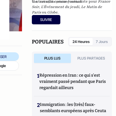
Il a travaillé comme journaliste pour
France
"anti-sarkozysme primaire" ambiant.
Soir
,
L'Événement du jeudi
,
Le Matin de
Paris
ou
Globe
.
SUIVRE
POPULAIRES
24 Heures
7 Jours
SER
PLUS LUS
PLUS PARTAGES
ogle
1
Répression en Iran : ce qui s'est
vraiment passé pendant que Paris
regardait ailleurs
2
Immigration : les (très) faux-
semblants européens après Ceuta