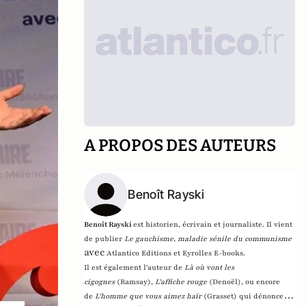
A PROPOS DES AUTEURS
Benoît Rayski
Benoît Rayski
est historien, écrivain et journaliste. Il vient
de publier
Le gauchisme, maladie sénile du communisme
avec
Atlantico Editions et Eyrolles E-books.
Il est également l'auteur de
Là où vont les
cigognes
(Ramsay),
L'affiche rouge
(Denoël), ou encore
de
L'homme que vous aimez haïr
(Grasset)
qui dénonce l'