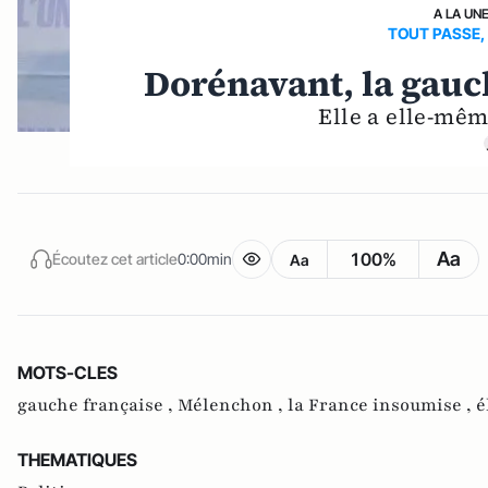
A LA UN
TOUT PASSE,
Dorénavant, la gauch
Elle a elle-mêm
Aa
100%
Écoutez cet article
0:00min
Aa
MOTS-CLES
gauche française ,
Mélenchon ,
la France insoumise ,
é
THEMATIQUES