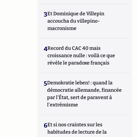
3
Et Dominique de Villepin
accoucha du villepino-
macronisme
4
Record du CAC 40 mais
croissance nulle : voilà ce que
révèle le paradoxe français
5
Demokratie leben! : quand la
démocratie allemande, financée
par l'État, sert de paravent à
l'extrémisme
6
Et si nos craintes sur les
habitudes de lecture de la