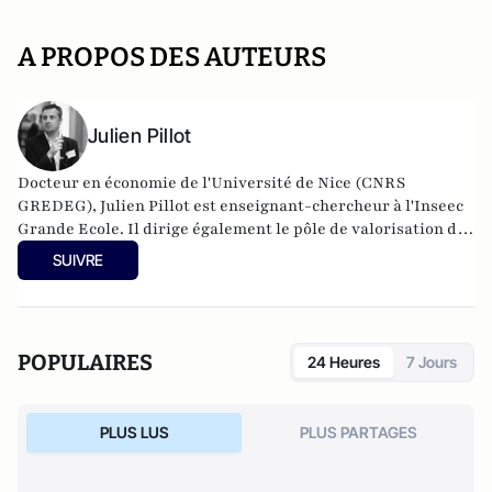
A PROPOS DES AUTEURS
Julien Pillot
Docteur en économie de l'Université de Nice (CNRS
GREDEG), Julien Pillot est enseignant-chercheur à l'Inseec
Grande Ecole. Il dirige également le pôle de valorisation de
la recherche de la Faculté du groupe OMNES Education. Il
SUIVRE
intervient également à l'Université Paris Saclay, ainsi que
ponctuellement dans d'autres Universités. Il s'intéresse
principalement à l'économie et la régulation de la tech et du
numérique, aux stratégies concurrentielles, et à l'évaluation
POPULAIRES
24 Heures
7 Jours
des impacts économiques, sociaux et environnementaux de
l'introduction d'une innovation. Son expertise porte
principalement sur le secteur de la tech, les industries
PLUS LUS
PLUS PARTAGES
créatives et culturelles, l'automobile, ainsi que les
industries de réseau