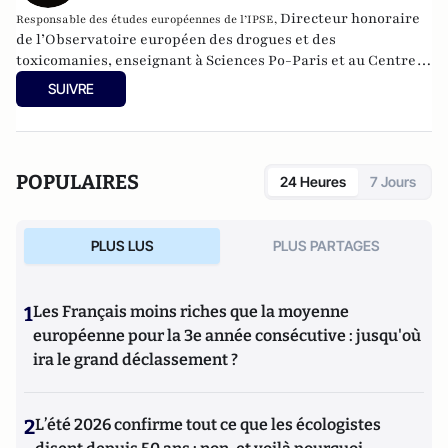
Directeur honoraire
Responsable des études européennes de l’
IPSE,
de l’Observatoire européen des drogues et des
toxicomanies, enseignant à Sciences Po-Paris et au Centre
d’études diplomatiques et stratégiques. Il a exercé les
SUIVRE
fonctions de coordinateur du dossier « drogues » à la
Commission européenne, à la DG relations extérieures,
puis, comme chef d’unité, au Secrétariat général, avant de
diriger l’Observatoire européen des drogues et des
POPULAIRES
24 Heures
7 Jours
toxicomanies, à Lisbonne, de 1994 à 2005.
PLUS LUS
PLUS PARTAGES
1
Les Français moins riches que la moyenne
européenne pour la 3e année consécutive : jusqu'où
ira le grand déclassement ?
2
L’été 2026 confirme tout ce que les écologistes