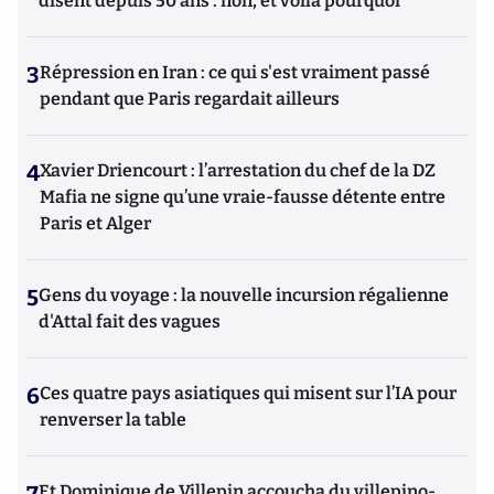
disent depuis 50 ans : non, et voilà pourquoi
3
Répression en Iran : ce qui s'est vraiment passé
pendant que Paris regardait ailleurs
4
Xavier Driencourt : l’arrestation du chef de la DZ
Mafia ne signe qu’une vraie-fausse détente entre
Paris et Alger
5
Gens du voyage : la nouvelle incursion régalienne
d'Attal fait des vagues
6
Ces quatre pays asiatiques qui misent sur l’IA pour
renverser la table
Et Dominique de Villepin accoucha du villepino-