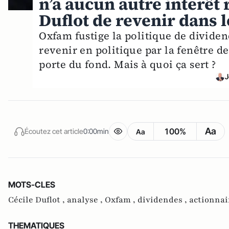
n’a aucun autre interêt 
Duflot de revenir dans 
Oxfam fustige la politique de dividen
revenir en politique par la fenêtre des
porte du fond. Mais à quoi ça sert ?
J
Aa
100%
Écoutez cet article
0:00min
Aa
MOTS-CLES
Cécile Duflot ,
analyse ,
Oxfam ,
dividendes ,
actionnai
THEMATIQUES