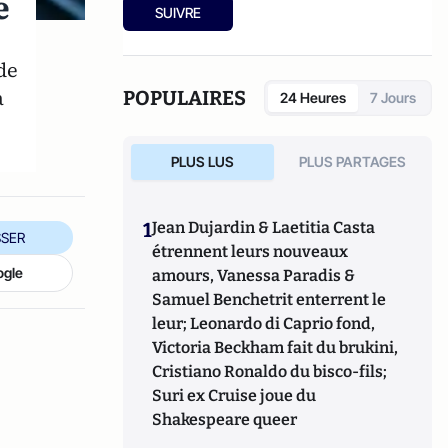
e
SUIVRE
de
a
POPULAIRES
24 Heures
7 Jours
PLUS LUS
PLUS PARTAGES
1
Jean Dujardin & Laetitia Casta
SER
étrennent leurs nouveaux
ogle
amours, Vanessa Paradis &
Samuel Benchetrit enterrent le
leur; Leonardo di Caprio fond,
Victoria Beckham fait du brukini,
Cristiano Ronaldo du bisco-fils;
Suri ex Cruise joue du
Shakespeare queer