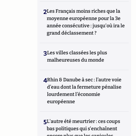
2
Les Français moins riches que la
moyenne européenne pour la 3e
année consécutive : jusqu'où ira le
grand déclassement ?
3
Les villes classées les plus
malheureuses du monde
4
Rhin & Danube à sec : l’autre voie
d’eau dont la fermeture pénalise
lourdement l’économie
européenne
5
L'autre été meurtrier : ces coups
bas politiques qui s'enchaînent
encore plus que les canicules