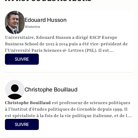
Edouard Husson
Historien
Universitaire, Edouard Husson a dirigé
ESCP Europe
Business School
de 2012 à 2014
puis a été vice-président de
l’Université Paris Sciences & Lettres (
PSL
). Il est
actuellement professeur à l’Institut Franco-Allemand
SUIVRE
d’Etudes Européennes (à l’Université de Cergy-Pontoise).
Spécialiste de l’histoire de l’Allemagne et de l’Europe, il
travaille en particulier sur la modernisation politique des
sociétés depuis la Révolution française. Il est l’auteur
d’ouvrages et de nombreux articles sur l’histoire de
Christophe Bouillaud
l’Allemagne depuis la Révolution française, l’histoire des
mondialisations, l’histoire de la monnaie, l’histoire du
Christophe Bouillaud
est professeur de sciences politiques
nazisme et des autres violences de masse au XXème siècle
à l’Institut d’études politiques de Grenoble depuis 1999. Il
ou l’histoire des relations internationales et des conflits
est spécialiste à la fois de la vie politique italienne, et de la
contemporains. Il écrit en ce moment une biographie de
vie politique européenne, en particulier sous l’angle des
SUIVRE
Benjamin Disraëli.
partis.