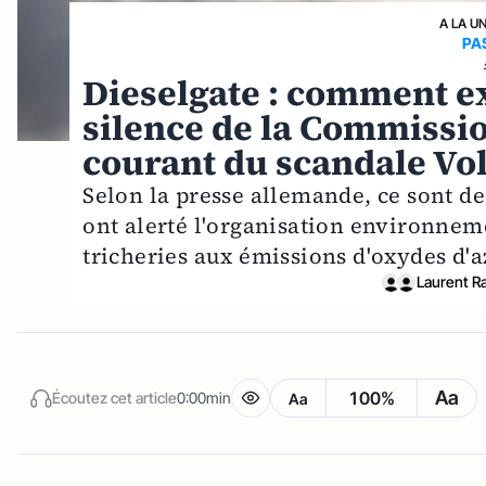
A LA U
PA
Dieselgate : comment ex
silence de la Commissi
courant du scandale Vo
Selon la presse allemande, ce sont de
ont alerté l'organisation environnem
tricheries aux émissions d'oxydes d'a
Laurent R
Aa
100%
Écoutez cet article
0:00min
Aa