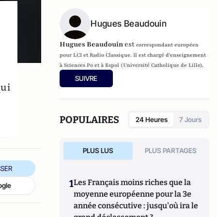
Hugues Beaudouin
Hugues Beaudouin
est
correspondant européen
pour LCI et Radio Classique. Il est c
hargé d'enseignement
à Sciences Po et à Espol (Université Catholique de Lille).
SUIVRE
qui
POPULAIRES
24 Heures
7 Jours
PLUS LUS
PLUS PARTAGES
SER
1
Les Français moins riches que la
ogle
moyenne européenne pour la 3e
année consécutive : jusqu'où ira le