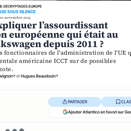
NE
›
DÉCRYPTAGES
›
EUROPE
SSE SOUS SILENCE
20 novembre 2015
pliquer l’assourdissant
on européenne qui était au
lkswagen depuis 2011 ?
s fonctionnaires de l'administration de l'UE 
entale américaine ICCT sur de possibles
zote.
avignon
et
Hugues Beaudouin
PARTAGER
CLAS
Ajouter Atlantico en favori sur Go