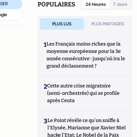
POPULAIRES
SER
24 Heures
7 Jours
ogle
PLUS LUS
PLUS PARTAGES
1
Les Français moins riches que la
moyenne européenne pour la 3e
année consécutive : jusqu'où ira le
grand déclassement ?
2
Cette autre crise migratoire
(semi-orchestrée) qui se profile
après Ceuta
3
Le Point révèle ce qu'on sniffe à
l'Elysée, Marianne que Xavier Niel
hacke l'Etat; Le Nobel de la Paix