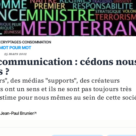
ÉCRYPTAGES
›
CONSOMMATION
MOT POUR MOT
25 mars 2012
a communication : cédons nou
s ?
", des médias "supports", des créateurs
s ont un sens et ils ne sont pas toujours très
estime pour nous mêmes au sein de cette soci
Jean-Paul Brunier