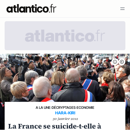
A LA UNE
›
DÉCRYPTAGES
›
ECONOMIE
HARA-KIRI
30 janvier 2012
La France se suicide-t-elle à