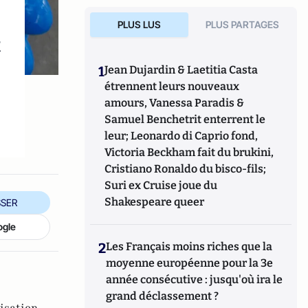
PLUS LUS
PLUS PARTAGES
t
1
Jean Dujardin & Laetitia Casta
étrennent leurs nouveaux
amours, Vanessa Paradis &
Samuel Benchetrit enterrent le
leur; Leonardo di Caprio fond,
Victoria Beckham fait du brukini,
Cristiano Ronaldo du bisco-fils;
Suri ex Cruise joue du
Shakespeare queer
SER
ogle
2
Les Français moins riches que la
moyenne européenne pour la 3e
année consécutive : jusqu'où ira le
grand déclassement ?