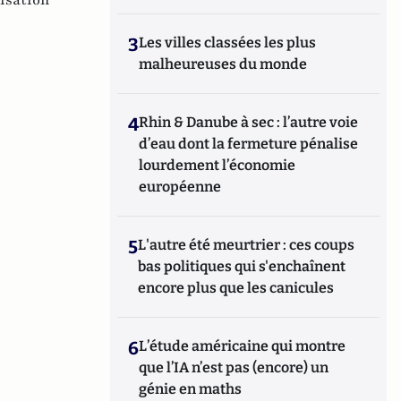
isation
3
Les villes classées les plus
malheureuses du monde
4
Rhin & Danube à sec : l’autre voie
d’eau dont la fermeture pénalise
lourdement l’économie
européenne
5
L'autre été meurtrier : ces coups
bas politiques qui s'enchaînent
encore plus que les canicules
6
L’étude américaine qui montre
que l’IA n’est pas (encore) un
génie en maths