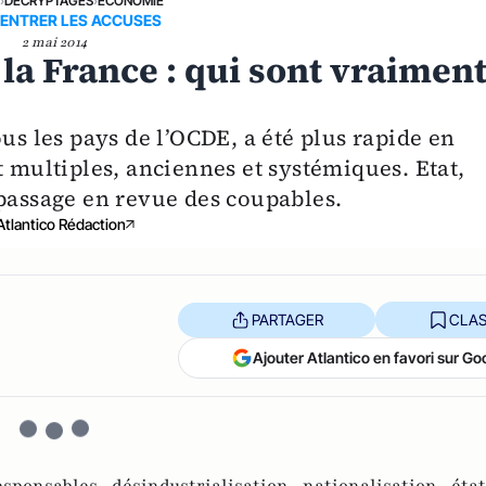
E
›
DÉCRYPTAGES
›
ECONOMIE
 ENTRER LES ACCUSES
2 mai 2014
 la France : qui sont vraimen
us les pays de l’OCDE, a été plus rapide en
t multiples, anciennes et systémiques. Etat,
 passage en revue des coupables.
Atlantico Rédaction
PARTAGER
CLAS
Ajouter Atlantico en favori sur Go