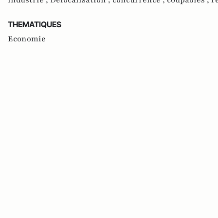
industrie ,
Délocalisation ,
concurrence ,
coupables ,
r
THEMATIQUES
Economie