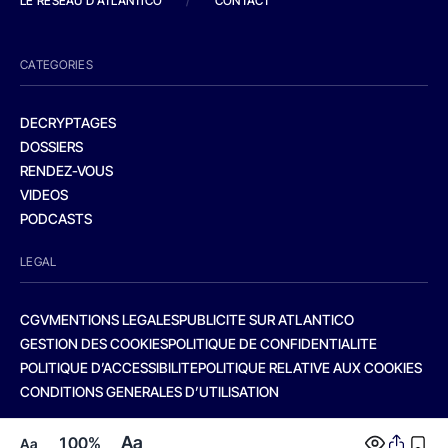
LE RESEAU D'ATLANTICO
/
CONTACT
CATEGORIES
DECRYPTAGES
DOSSIERS
RENDEZ-VOUS
VIDEOS
PODCASTS
LEGAL
CGV
MENTIONS LEGALES
PUBLICITE SUR ATLANTICO
GESTION DES COOKIES
POLITIQUE DE CONFIDENTIALITE
POLITIQUE D’ACCESSIBILITE
POLITIQUE RELATIVE AUX COOKIES
CONDITIONS GENERALES D’UTILISATION
Aa
100%
Aa