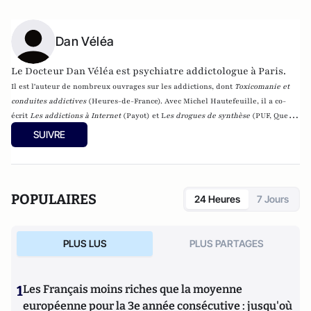
Dan Véléa
Le Docteur Dan Véléa est psychiatre addictologue à Paris.
Il est l'auteur de nombreux ouvrages sur les addictions, dont
Toxicomanie et
conduites addictives
(Heures-de-France). Avec Michel Hautefeuille, il a co-
écrit
Les addictions à Internet
(Payot) et L
es drogues de synthèse
(
PUF, Que
sais-je ?, Paris, 2002).
SUIVRE
POPULAIRES
24 Heures
7 Jours
PLUS LUS
PLUS PARTAGES
1
Les Français moins riches que la moyenne
européenne pour la 3e année consécutive : jusqu'où