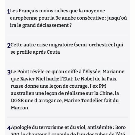
1
Les Français moins riches que la moyenne
européenne pour la 3e année consécutive : jusqu'où
ira le grand déclassement ?
2
Cette autre crise migratoire (semi-orchestrée) qui
se profile après Ceuta
3
Le Point révèle ce qu'on sniffe à l'Elysée, Marianne
que Xavier Niel hacke l'Etat; Le Nobel de la Paix
russe donne une leçon de courage, l'ex PM
australien une leçon de réalisme sur la Chine, la
DGSE une d'arrogance; Marine Tondelier fait du
Macron
4
Apologie du terrorisme et du viol, antisémite : Boro
700, le chanteur à cagoule de l’un des tubes de l’été