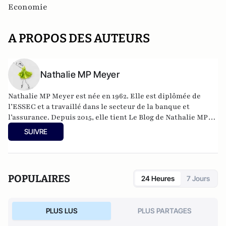
Economie
A PROPOS DES AUTEURS
Nathalie MP Meyer
Nathalie MP Meyer est née en 1962. Elle est diplômée de
l’ESSEC et a travaillé dans le secteur de la banque et
l’assurance. Depuis 2015, elle tient Le Blog de Nathalie MP
avec l’objectif de faire connaître le libéralisme et
SUIVRE
d’expliquer en quoi il constituerait une réponse adaptée aux
problèmes actuels de la France aussi bien sur le plan des
libertés individuelles que sur celui de la prospérité
économique générale.
POPULAIRES
24 Heures
7 Jours
https://leblogdenathaliemp.com/
PLUS LUS
PLUS PARTAGES