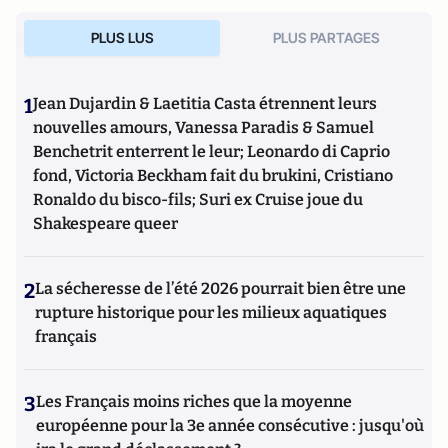
terrorisme, et est aujourd’hui consultant d’iTélé et RTL. Il
PLUS LUS
PLUS PARTAGES
est l’auteur, notamment, de
Néo-djihadistes : Ils sont parmi
nous
(Jourdan, 2013) et
Djihad : d’Al-Qaïda à l’État
islamique
(La Boîte à Pandore, 2015),
de
Daech, la Main du
1
Jean Dujardin & Laetitia Casta étrennent leurs
Diable
(Archipel, 2016) et, avec Genovefa Etienne, des
Services Secrets
pour les
nouvelles amours, Vanessa Paradis & Samuel
Nuls
(First, 2016). Il est également scénariste de bandes dessinées
: Deux
Hommes en Guerre
(Lombard, 2017 et 2018).
Il réside à Bruxelles.
Benchetrit enterrent le leur; Leonardo di Caprio
fond, Victoria Beckham fait du brukini, Cristiano
Ronaldo du bisco-fils; Suri ex Cruise joue du
Shakespeare queer
2
La sécheresse de l’été 2026 pourrait bien être une
rupture historique pour les milieux aquatiques
français
3
Les Français moins riches que la moyenne
européenne pour la 3e année consécutive : jusqu'où