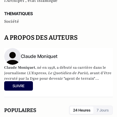
l'Archipel ,
etat islamique
THEMATIQUES
Société
A PROPOS DES AUTEURS
Claude Moniquet
Claude Moniquet
, né en 1958, a débuté sa carrière dans le
journalisme (
L’Express, Le Quotidien de Paris
), avant d’être
recruté par la Dgse pour devenir "agent de terrain"
clandestin. Il exerce ainsi sous cette couverture derrière le
SUIVRE
Rideau de fer à la fin de l’ère soviétique, dans la Russie des
années Eltsine, dans la Yougoslavie en guerre, au Moyen-
Orient ou encore en Afrique du Nord. En 2002, il cofonde une
société privée de renseignement et de sûreté : l’
European
POPULAIRES
24 Heures
7 Jours
Strategic Intelligence and Security Center.
De 2001 à 2004, il
a été consultant spécial de CNN pour le renseignement et le