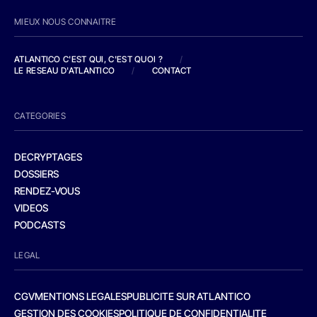
MIEUX NOUS CONNAITRE
ATLANTICO C'EST QUI, C'EST QUOI ?
/
LE RESEAU D'ATLANTICO
/
CONTACT
CATEGORIES
DECRYPTAGES
DOSSIERS
RENDEZ-VOUS
VIDEOS
PODCASTS
LEGAL
CGV
MENTIONS LEGALES
PUBLICITE SUR ATLANTICO
GESTION DES COOKIES
POLITIQUE DE CONFIDENTIALITE