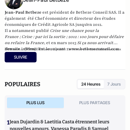
Jean-Paul Betbeze
est président de Betbeze Conseil SAS. Il a
également été Chef économiste et directeur des études
économiques de Crédit Agricole SA jusqu'en 2012.
Il a notamment publié
Crise une chance pour la
France
;
Crise : par ici la sortie
;
2012 : 100 jours pour défaire
ou refaire la France
, et en mars 2013
Si ça nous arrivait
demain...
Son site internet est le suivant :
(Plon). En
www.betbezeconseil.com
2016, il publie
La Guerre des Mondialisations
, aux
et en 2017 "La France, ce malade imaginaire"
éditions
Economica
SUIVRE
chez le même éditeur.
POPULAIRES
24 Heures
7 Jours
PLUS LUS
PLUS PARTAGES
1
Jean Dujardin & Laetitia Casta étrennent leurs
nouvelles amours, Vanessa Paradis & Samuel