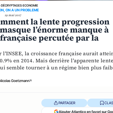
E
›
DÉCRYPTAGES
›
ECONOMIE
N, ON A UN PROBLEME
19 mai 2017
comment la lente progression
6 masque l’énorme manque à
française percutée par la
r l'INSEE, la croissance française aurait attei
0.9% en 2014. Mais derrière l'apparente lent
ui semble tourner à un régime bien plus faib
Nicolas Goetzmann
PARTAGER
CLAS
Ajouter Atlantico en favori sur Go