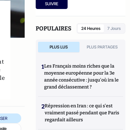
SUIVRE
POPULAIRES
24 Heures
7 Jours
PLUS LUS
PLUS PARTAGES
nt
1
Les Français moins riches que la
e
moyenne européenne pour la 3e
le
année consécutive : jusqu'où ira le
grand déclassement ?
2
Répression en Iran : ce qui s'est
vraiment passé pendant que Paris
SER
regardait ailleurs
ogle