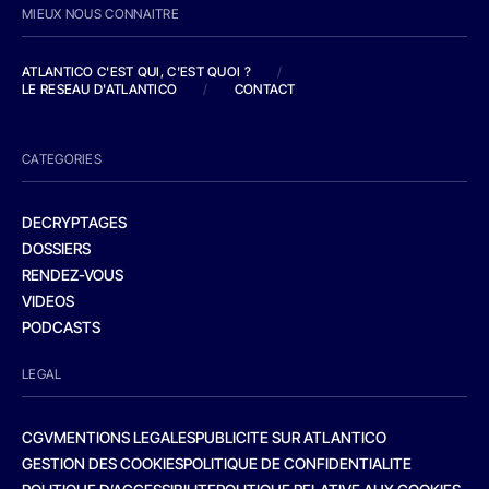
MIEUX NOUS CONNAITRE
ATLANTICO C'EST QUI, C'EST QUOI ?
/
LE RESEAU D'ATLANTICO
/
CONTACT
CATEGORIES
DECRYPTAGES
DOSSIERS
RENDEZ-VOUS
VIDEOS
PODCASTS
LEGAL
CGV
MENTIONS LEGALES
PUBLICITE SUR ATLANTICO
GESTION DES COOKIES
POLITIQUE DE CONFIDENTIALITE