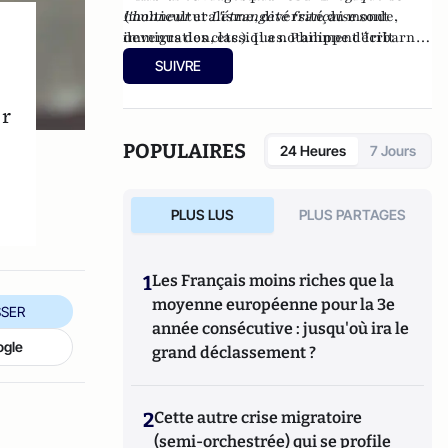
(multiculturalisme, diversité du monde,
l'honneur
et
L'étrangeté française
sont
immigration, etc.). Il a notamment écrit
devenus des classiques. Philippe d'Iribarne
Islamophobie, intoxication idéologique
a publié avec Bernard Bourdin
La nation :
SUIVRE
(2019, Albin Michel) et
Une ressource d'avenir
Le grand
chez Artège éditions
déclassement
(2022).
(2022, Albin Michel) ou
L'islam
er
devant la démocratie
(Gallimard, 2013).
POPULAIRES
24 Heures
7 Jours
PLUS LUS
PLUS PARTAGES
1
Les Français moins riches que la
moyenne européenne pour la 3e
SER
année consécutive : jusqu'où ira le
ogle
grand déclassement ?
2
Cette autre crise migratoire
(semi-orchestrée) qui se profile