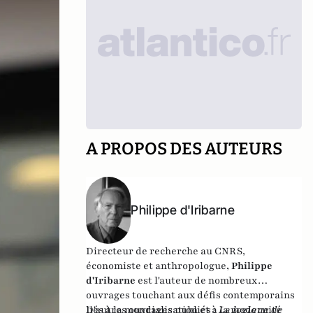
A PROPOS DES AUTEURS
Philippe d'Iribarne
Directeur de recherche au CNRS,
économiste et anthropologue,
Philippe
d'Iribarne
est l'auteur de nombreux
ouvrages touchant aux défis contemporains
liés à la mondialisation et à la modernité
D'autres ouvrages publiés :
La logique de