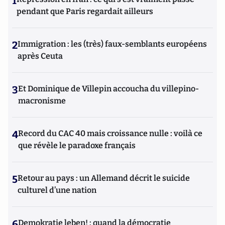
1
pendant que Paris regardait ailleurs
2
Immigration : les (très) faux-semblants européens
après Ceuta
3
Et Dominique de Villepin accoucha du villepino-
macronisme
4
Record du CAC 40 mais croissance nulle : voilà ce
que révèle le paradoxe français
5
Retour au pays : un Allemand décrit le suicide
culturel d’une nation
6
Demokratie leben! : quand la démocratie