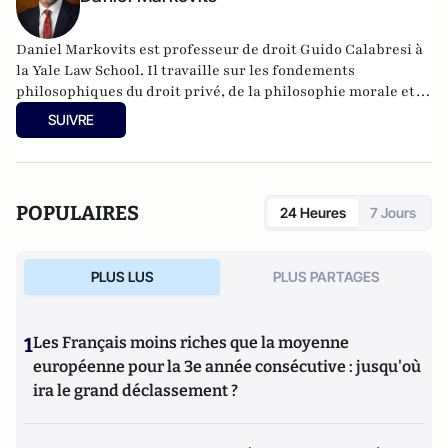
Daniel Markovits est professeur de droit Guido Calabresi à
la Yale Law School. Il travaille sur les fondements
philosophiques du droit privé, de la philosophie morale et
politique et de l'économie comportementale.
SUIVRE
POPULAIRES
24 Heures
7 Jours
PLUS LUS
PLUS PARTAGES
1
Les Français moins riches que la moyenne
européenne pour la 3e année consécutive : jusqu'où
ira le grand déclassement ?